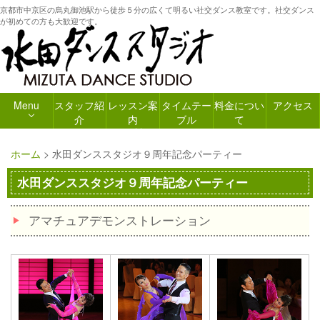
京都市中京区の烏丸御池駅から徒歩５分の広くて明るい社交ダンス教室です。社交ダンス
が初めての方も大歓迎です。
Menu
スタッフ紹
レッスン案
タイムテー
料金につい
アクセス
介
内
ブル
て
ホーム
>
水田ダンススタジオ９周年記念パーティー
水田ダンススタジオ９周年記念パーティー
アマチュアデモンストレーション